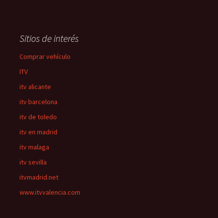
Sitios de interés
Comprar vehículo
ITV
itv alicante
itv barcelona
itv de toledo
itv en madrid
itv malaga
itv sevilla
itvmadrid.net
www.itvvalencia.com