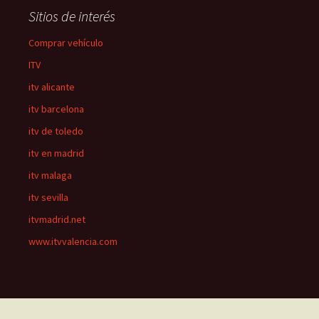
Sitios de interés
Comprar vehículo
ITV
itv alicante
itv barcelona
itv de toledo
itv en madrid
itv malaga
itv sevilla
itvmadrid.net
www.itvvalencia.com